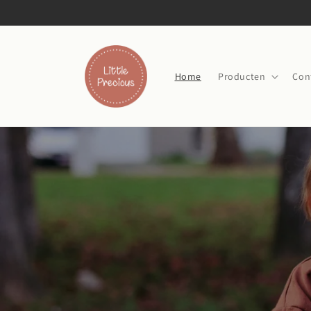
Meteen
naar de
content
Home
Producten
Con