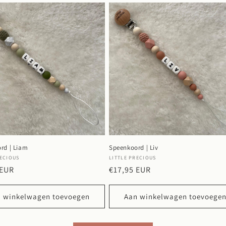
rd | Liam
Speenkoord | Liv
r:
Verkoper:
RECIOUS
LITTLE PRECIOUS
e
 EUR
Normale
€17,95 EUR
prijs
 winkelwagen toevoegen
Aan winkelwagen toevoege