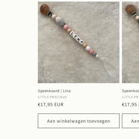
Speenkoord | Lina
Speenkoo
Verkoper:
Verkope
LITTLE PRECIOUS
LITTLE P
Normale
€17,95 EUR
Normal
€17,95
prijs
prijs
Aan winkelwagen toevoegen
Aan