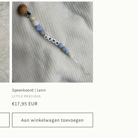
Speenkoord | Lenn
Verkoper:
LITTLE PRECIOUS
Normale
€17,95 EUR
prijs
n
Aan winkelwagen toevoegen