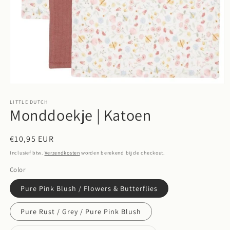
Media
1
openen
LITTLE DUTCH
Monddoekje | Katoen
in
modaal
Normale
€10,95 EUR
prijs
Inclusief btw.
Verzendkosten
worden berekend bij de checkout.
Color
Pure Pink Blush / Flowers & Butterflies
Pure Rust / Grey / Pure Pink Blush